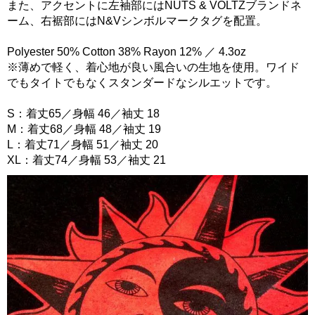
また、アクセントに左袖部にはNUTS & VOLTZブランドネ
ーム、右裾部にはN&Vシンボルマークタグを配置。
Polyester 50% Cotton 38% Rayon 12% ／ 4.3oz
※薄めで軽く、着心地が良い風合いの生地を使用。ワイド
でもタイトでもなくスタンダードなシルエットです。
S：着丈65／身幅 46／袖丈 18
M：着丈68／身幅 48／袖丈 19
L：着丈71／身幅 51／袖丈 20
XL：着丈74／身幅 53／袖丈 21