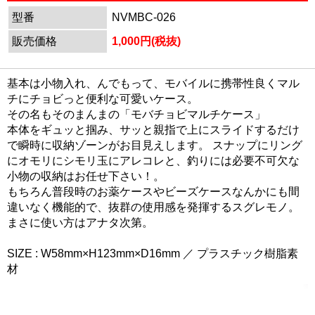
型番
NVMBC-026
販売価格
1,000円(税抜)
基本は小物入れ、んでもって、モバイルに携帯性良くマル
チにチョビっと便利な可愛いケース。
その名もそのまんまの「モバチョビマルチケース」
本体をギュッと掴み、サッと親指で上にスライドするだけ
で瞬時に収納ゾーンがお目見えします。 スナップにリング
にオモリにシモリ玉にアレコレと、釣りには必要不可欠な
小物の収納はお任せ下さい！。
もちろん普段時のお薬ケースやビーズケースなんかにも間
違いなく機能的で、抜群の使用感を発揮するスグレモノ。
まさに使い方はアナタ次第。
SIZE : W58mm×H123mm×D16mm ／ プラスチック樹脂素
材