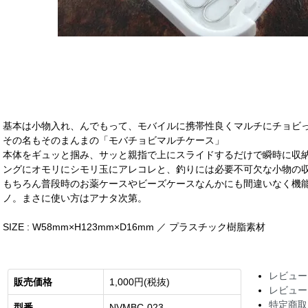
基本は小物入れ、んでもって、モバイルに携帯性良くマルチにチョビ
その名もそのまんまの「モバチョビマルチケース」
本体をギュッと掴み、サッと親指で上にスライドするだけで瞬時に収納
ングにオモリにシモリ玉にアレコレと、釣りには必要不可欠な小物の
もちろん普段時のお薬ケースやビーズケースなんかにも間違いなく機
ノ。まさに使い方はアナタ次第。
SIZE : W58mm×H123mm×D16mm ／ プラスチック樹脂素材
レビュー
販売価格
1,000円(税抜)
レビュー
特定商取
型番
NVMBC-023