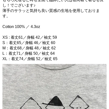
し！でございます♪
薄手のサラッと気持ち良い質感の生地を使用しておりま
す。
Cotton 100% ／ 4.3oz
XS : 着丈61／身幅 42／袖丈 59
S：着丈65／身幅 46／袖丈 60
M：着丈68／身幅 48／袖丈 62
L：着丈71／身幅 50／袖丈 64
XL：着丈74／身幅 52／袖丈 65