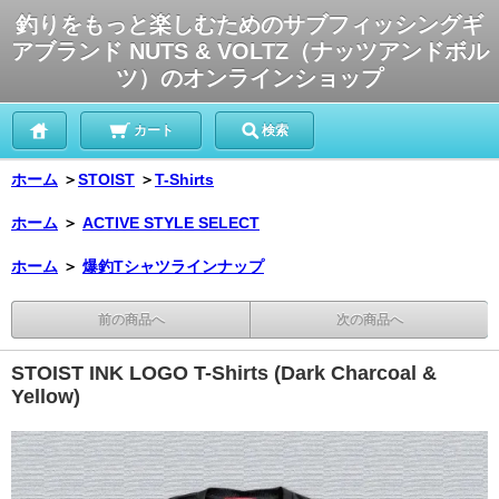
釣りをもっと楽しむためのサブフィッシングギ
アブランド NUTS & VOLTZ（ナッツアンドボル
ツ）のオンラインショップ
カート
検索
ホーム
＞
STOIST
＞
T-Shirts
ホーム
＞
ACTIVE STYLE SELECT
ホーム
＞
爆釣Tシャツラインナップ
前の商品へ
次の商品へ
STOIST INK LOGO T-Shirts (Dark Charcoal &
Yellow)