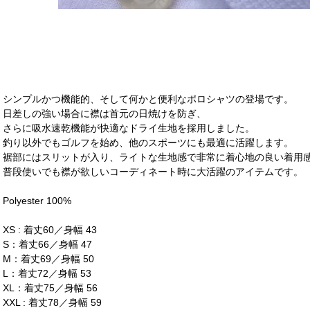
シンプルかつ機能的、そして何かと便利なポロシャツの登場です。
日差しの強い場合に襟は首元の日焼けを防ぎ、
さらに吸水速乾機能が快適なドライ生地を採用しました。
釣り以外でもゴルフを始め、他のスポーツにも最適に活躍します。
裾部にはスリットが入り、ライトな生地感で非常に着心地の良い着用
普段使いでも襟が欲しいコーディネート時に大活躍のアイテムです。
Polyester 100%
XS : 着丈60／身幅 43
S：着丈66／身幅 47
M：着丈69／身幅 50
L：着丈72／身幅 53
XL：着丈75／身幅 56
XXL : 着丈78／身幅 59