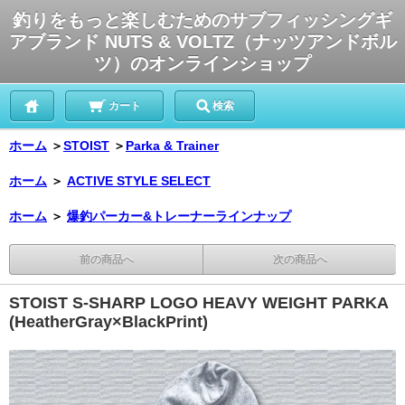
釣りをもっと楽しむためのサブフィッシングギ
アブランド NUTS & VOLTZ（ナッツアンドボル
ツ）のオンラインショップ
カート
検索
ホーム
＞
STOIST
＞
Parka & Trainer
ホーム
＞
ACTIVE STYLE SELECT
ホーム
＞
爆釣パーカー&トレーナーラインナップ
前の商品へ
次の商品へ
STOIST S-SHARP LOGO HEAVY WEIGHT PARKA
(HeatherGray×BlackPrint)