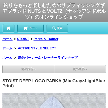
釣りをもっと楽しむためのサブフィッシングギ
アブランド NUTS & VOLTZ（ナッツアンドボル
ツ）のオンラインショップ
カート
検索
ホーム
＞
STOIST
＞
Parka & Trainer
ホーム
＞
ACTIVE STYLE SELECT
ホーム
＞
爆釣パーカー&トレーナーラインナップ
前の商品へ
次の商品へ
STOIST DEEP LOGO PARKA (Mix Gray×LightBlue
Print)