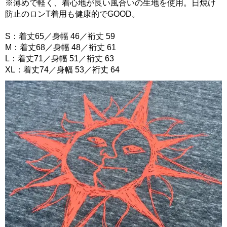
※薄めで軽く、着心地が良い風合いの生地を使用。日焼け
防止のロンT着用も健康的でGOOD。
S：着丈65／身幅 46／裄丈 59
M：着丈68／身幅 48／裄丈 61
L：着丈71／身幅 51／裄丈 63
XL：着丈74／身幅 53／裄丈 64